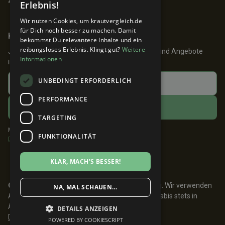
Erlebnis!
Wir nutzen Cookies, um krautvergleich.de
für Dich noch besser zu machen. Damit
Keine Angebote verpassen!
bekommst Du relevantere Inhalte und ein
reibungsloses Erlebnis. Klingt gut?
Weitere
Jetzt anmelden und 24h früher über Aktionen und Angebote
Informationen
informiert werden!
UNBEDINGT ERFORDERLICH
PERFORMANCE
TARGETING
Mit dem Klick auf ABONNIEREN akzeptiere ich die
FUNKTIONALITÄT
Datenschutzbestimmungen
.
KLAR, MACH’S BESSER!
© 2026 Krautvergleich. Made with 💚 in Hamburg. Wir verwenden
NA, MAL SCHAUEN…
Affiliate Links. Medizinische Einnahme von Cannabis stets in
Absprache mit einem Arzt.
DETAILS ANZEIGEN
Datenschutz
Impressum
POWERED BY COOKIESCRIPT