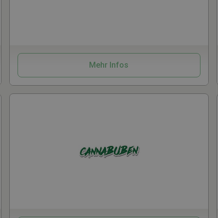
CBD
Kosmetik
Mehr Infos
Samen
Grow
CBD
Vaporizer
Zube