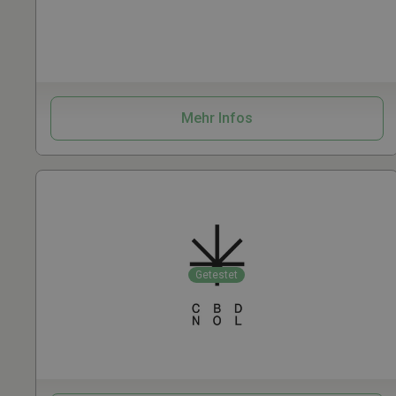
Samen
Grow
CBD
Zubehör
Mehr Infos
Getestet
Samen
CBD
Kosmetik