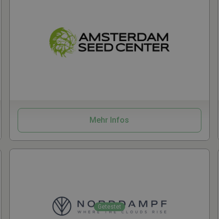
Samen
CBD
Vaporizer
Zubehör
Mehr Infos
Getestet