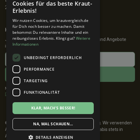
Cookies für das beste Kraut-
22767 Hamburg
Erlebnis!
Wir nutzen Cookies, um krautvergleich.de
für Dich noch besser zu machen. Damit
Keine Angebote verpassen!
bekommst Du relevantere Inhalte und ein
reibungsloses Erlebnis. Klingt gut?
Weitere
Jetzt anmelden und 24h früher über Aktionen und Angebote
Informationen
informiert werden!
UNBEDINGT ERFORDERLICH
PERFORMANCE
TARGETING
Mit dem Klick auf ABONNIEREN akzeptiere ich die
FUNKTIONALITÄT
Datenschutzbestimmungen
.
KLAR, MACH’S BESSER!
© 2026 Krautvergleich. Made with 💚 in Hamburg. Wir verwenden
NA, MAL SCHAUEN…
Affiliate Links. Medizinische Einnahme von Cannabis stets in
Absprache mit einem Arzt.
DETAILS ANZEIGEN