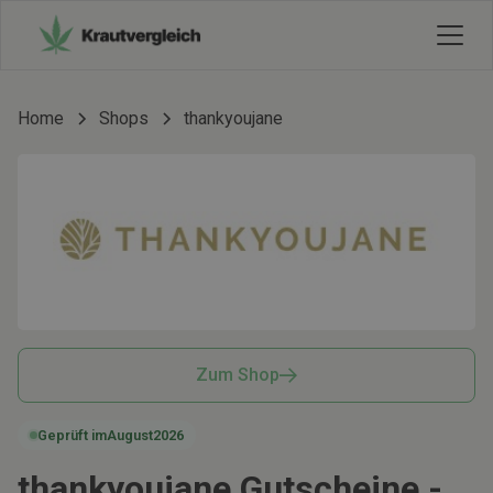
Home
Shops
thankyoujane
Zum Shop
Geprüft im
August
2026
thankyoujane Gutscheine -