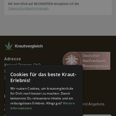
Mit dem Klick auf ABONNIEREN akzeptiere ich die
Datenschutzbestimmungen
.
Adresse
Knösel Pranoto GbR
Elmenhorststr. 7
Cookies für das beste Kraut-
22767 Hamburg
Erlebnis!
Wir nutzen Cookies, um krautvergleich.de
für Dich noch besser zu machen. Damit
Keine Angebote verpassen!
bekommst Du relevantere Inhalte und ein
reibungsloses Erlebnis. Klingt gut?
Weitere
Jetzt anmelden und 24h früher über Aktionen und Angebote
Informationen
informiert werden!