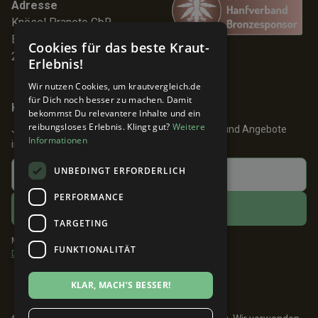
Adresse
Knösel Pranoto GbR
Elmenhorststr. 7
Cookies für das beste Kraut-
22767 Hamburg
Erlebnis!
Wir nutzen Cookies, um krautvergleich.de
für Dich noch besser zu machen. Damit
Keine Angebote verpassen!
bekommst Du relevantere Inhalte und ein
reibungsloses Erlebnis. Klingt gut?
Weitere
Jetzt anmelden und 24h früher über Aktionen und Angebote
Informationen
informiert werden!
UNBEDINGT ERFORDERLICH
PERFORMANCE
TARGETING
Mit dem Klick auf ABONNIEREN akzeptiere ich die
FUNKTIONALITÄT
Datenschutzbestimmungen
.
KLAR, MACH’S BESSER!