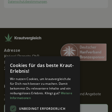
Datenschutzbestimmungen
.
Adresse
Knösel Pranoto GbR
Elmenhorststr. 7
Cookies für das beste Kraut-
22767 Hamburg
Erlebnis!
Wir nutzen Cookies, um krautvergleich.de
für Dich noch besser zu machen. Damit
Keine Angebote verpassen!
bekommst Du relevantere Inhalte und ein
reibungsloses Erlebnis. Klingt gut?
Weitere
Jetzt anmelden und 24h früher über Aktionen und Angebote
Informationen
informiert werden!
UNBEDINGT ERFORDERLICH