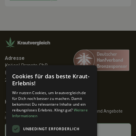
Adresse
Knösel Pranoto GbR
Elmenhorststr. 7
Cookies für das beste Kraut-
22767 Hamburg
Erlebnis!
Wir nutzen Cookies, um krautvergleich.de
für Dich noch besser zu machen. Damit
Keine Angebote verpassen!
bekommst Du relevantere Inhalte und ein
reibungsloses Erlebnis. Klingt gut?
Weitere
Jetzt anmelden und 24h früher über Aktionen und Angebote
Informationen
informiert werden!
UNBEDINGT ERFORDERLICH