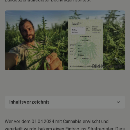
Bild KI-generiert
Inhaltsverzeichnis
Wie beantrage ich die Löschung?
Fazit zur Registereintragslöschung
Wer vor dem 01.04.2024 mit Cannabis erwischt und
verurteilt wurde, bekam einen Eintrag ins Strafregister. Dies