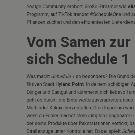
riesige Community erobert. Große Streamer wie
eli
Programm, auf TikTok trendet #ScheduleOne und selb
Pflanzen züchtet und den effizientesten Lieferdiens
Vom Samen zur M
sich Schedule 1
Was macht
Schedule 1
so besonders? Die Grundidee 
fiktiven Stadt
Hyland Point
. In deinem schäbigen Ap
Dünger und Saatgut und kümmerst dich liebevoll um
geht es darum, die Ernte weiterzuverarbeiten, neu
Meth oder Kokain herzustellen. Dein Imperium wächst
wenn du Fehler machst. Vom simplen Longboard-Lie
der seine Produkte über Paketstationen vertickt, 
Straßenzüge unter Kontrolle hat. Dabei spielt
Sched