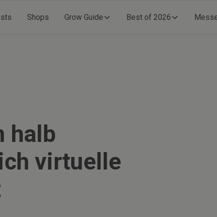
ests
Shops
Grow Guide
Best of 2026
Mess
 halb
ch virtuelle
t