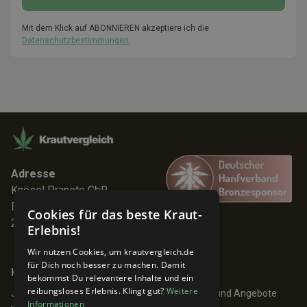
Mit dem Klick auf ABONNIEREN akzeptiere ich die
Datenschutzbestimmungen
.
Adresse
Knösel Pranoto GbR
Elmenhorststr. 7
Cookies für das beste Kraut-
22767 Hamburg
Erlebnis!
Wir nutzen Cookies, um krautvergleich.de
für Dich noch besser zu machen. Damit
Keine Angebote verpassen!
bekommst Du relevantere Inhalte und ein
reibungsloses Erlebnis. Klingt gut?
Weitere
Jetzt anmelden und 24h früher über Aktionen und Angebote
Informationen