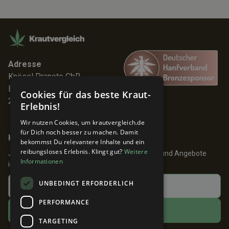
Adresse
Knösel Pranoto GbR
Elmenhorststr. 7
Cookies für das beste Kraut-
22767 Hamburg
Erlebnis!
Wir nutzen Cookies, um krautvergleich.de
für Dich noch besser zu machen. Damit
Keine Angebote verpassen!
bekommst Du relevantere Inhalte und ein
reibungsloses Erlebnis. Klingt gut?
Weitere
Jetzt anmelden und 24h früher über Aktionen und Angebote
Informationen
informiert werden!
UNBEDINGT ERFORDERLICH
PERFORMANCE
TARGETING