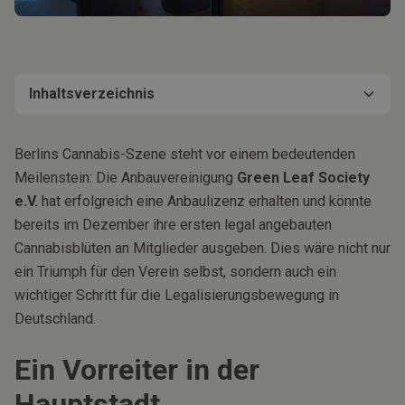
Inhaltsverzeichnis
Ein Vorreiter in der Hauptstadt
Auswirkungen auf die Berliner Cannabis-Kultur
Weitere Entwicklungen und Ausblick
Berlins Cannabis-Szene steht vor einem bedeutenden
Strenge Auflagen und Transparenz
Meilenstein: Die Anbauvereinigung
Green Leaf Society
e.V.
hat erfolgreich eine Anbaulizenz erhalten und könnte
bereits im Dezember ihre ersten legal angebauten
Cannabisblüten an Mitglieder ausgeben. Dies wäre nicht nur
ein Triumph für den Verein selbst, sondern auch ein
wichtiger Schritt für die Legalisierungsbewegung in
Deutschland.
Ein Vorreiter in der
Hauptstadt