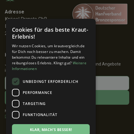
Adresse
Knösel Pranoto GbR
Elmenhorststr. 7
Cookies für das beste Kraut-
22767 Hamburg
Erlebnis!
Wir nutzen Cookies, um krautvergleich.de
für Dich noch besser zu machen. Damit
Keine Angebote verpassen!
bekommst Du relevantere Inhalte und ein
reibungsloses Erlebnis. Klingt gut?
Weitere
Jetzt anmelden und 24h früher über Aktionen und Angebote
Informationen
informiert werden!
UNBEDINGT ERFORDERLICH
PERFORMANCE
TARGETING
Mit dem Klick auf ABONNIEREN akzeptiere ich die
FUNKTIONALITÄT
Datenschutzbestimmungen
.
KLAR, MACH’S BESSER!