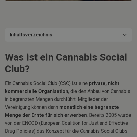
Inhaltsverzeichnis
Was ist ein Cannabis Social Club?
Wie funktioniert ein Cannabis Social Club?
Vorgaben an Cannabis Social Clubs In Deutschland
Monatliche Abgabe und Mitgliedschaftsregelungen
Jugendschutz und Sicherheit
Werbungs- und Verpackungsrichtlinien
Konsumbeschränkungen und Sperrstunden
Cannabis Social Clubs in deiner Nähe
Vorteile von Cannabis Social Clubs
Fazit
Was ist ein Cannabis Social
Club?
Ein Cannabis Social Club (CSC) ist eine
private, nicht
kommerzielle Organisation
, die den Anbau von Cannabis
in begrenzten Mengen durchführt. Mitglieder der
Vereinigung können dann
monatlich eine begrenzte
Menge der Ernte für sich erwerben
. Bereits 2005 wurde
von der ENCOD (European Coalition for Just and Effective
Drug Policies) das Konzept für die Cannabis Social Clubs