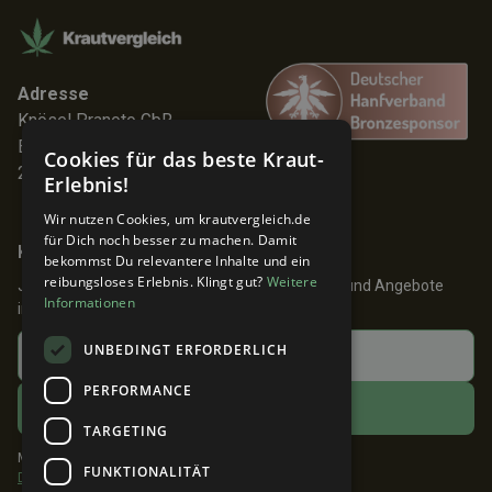
Adresse
Knösel Pranoto GbR
Elmenhorststr. 7
Cookies für das beste Kraut-
22767 Hamburg
Erlebnis!
Wir nutzen Cookies, um krautvergleich.de
für Dich noch besser zu machen. Damit
Keine Angebote verpassen!
bekommst Du relevantere Inhalte und ein
reibungsloses Erlebnis. Klingt gut?
Weitere
Jetzt anmelden und 24h früher über Aktionen und Angebote
Informationen
informiert werden!
UNBEDINGT ERFORDERLICH
PERFORMANCE
TARGETING
Mit dem Klick auf ABONNIEREN akzeptiere ich die
FUNKTIONALITÄT
Datenschutzbestimmungen
.