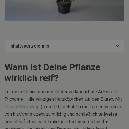
Inhaltsverzeichnis
‍Wann ist Deine Pflanze wirklich reif?
Vorbereitung: clean & safe an die Ernte
Hanf ernten & Trimmen: nass vs. trocken – und was mit
Richtig trocknen: Temperatur, Luftfeuchtigkeit, Luftstrom
Veredeln (Curing): Aroma & Smoothness rausarbeiten –
Lagerung & Haltbarkeit
Troubleshooting: Schimmel, harscher Rauch, „Heu“-Aroma
Wann ist Deine Pflanze
den Zuckerblättern?
optional, aber lohnend
wirklich reif?
Für deine Cannabisernte ist der verlässlichste Anker die
Trichome – die winzigen Harzköpfchen auf den Blüten. Mit
einem Mikroskop
(ca. x200) siehst Du die Farbentwicklung
von klar/transluzent zu milchig und schließlich teilweise
bernsteinfarben. Viele milchige Trichome stehen für