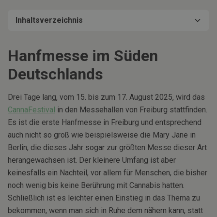
Inhaltsverzeichnis
Hanfmesse im Süden Deutschlands
Kleine Hanfmesse mit internationalem Flair
Das kostet der Eintritt
Hanfmesse im Süden
Deutschlands
Drei Tage lang, vom 15. bis zum 17. August 2025, wird das
CannaFestival
in den Messehallen von Freiburg stattfinden.
Es ist die erste Hanfmesse in Freiburg und entsprechend
auch nicht so groß wie beispielsweise die Mary Jane in
Berlin, die dieses Jahr sogar zur größten Messe dieser Art
herangewachsen ist. Der kleinere Umfang ist aber
keinesfalls ein Nachteil, vor allem für Menschen, die bisher
noch wenig bis keine Berührung mit Cannabis hatten.
Schließlich ist es leichter einen Einstieg in das Thema zu
bekommen, wenn man sich in Ruhe dem nähern kann, statt