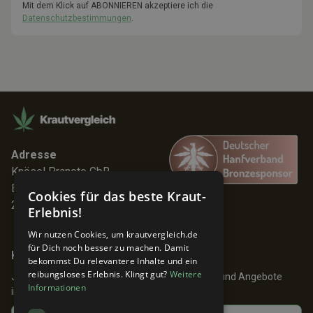
Mit dem Klick auf ABONNIEREN akzeptiere ich die
Datenschutzbestimmungen
.
Adresse
Knösel Pranoto GbR
Elmenhorststr. 7
Cookies für das beste Kraut-
22767 Hamburg
Erlebnis!
Wir nutzen Cookies, um krautvergleich.de
für Dich noch besser zu machen. Damit
Keine Angebote verpassen!
bekommst Du relevantere Inhalte und ein
reibungsloses Erlebnis. Klingt gut?
Weitere
Jetzt anmelden und 24h früher über Aktionen und Angebote
Informationen
informiert werden!