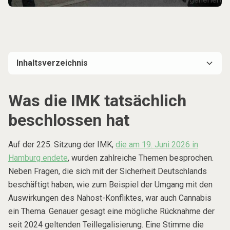
Inhaltsverzeichnis
Was die IMK tatsächlich beschlossen hat
Grund für die Haltung aus Hessen
Widerspruch zu den eigenen Evaluationsberichten
Kritik an Ermittlungsbefugnissen und Anbauvereinen
Was kommt als nächstes?
Was die IMK tatsächlich
beschlossen hat
Auf der 225. Sitzung der IMK,
die am 19. Juni 2026 in
Hamburg endete
, wurden zahlreiche Themen besprochen.
Neben Fragen, die sich mit der Sicherheit Deutschlands
beschäftigt haben, wie zum Beispiel der Umgang mit den
Auswirkungen des Nahost-Konfliktes, war auch Cannabis
ein Thema. Genauer gesagt eine mögliche Rücknahme der
seit 2024 geltenden Teillegalisierung. Eine Stimme die