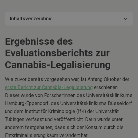
Inhaltsverzeichnis
Ergebnisse des Evaluationsberichts zur Cannabis-
Bundesregierung beschließt neue Einschränkung für
Verdrängung des Schwarzmarktes könnte erschwert
Ergebnisse des
Legalisierung
medizinisches Cannabis
werden
Evaluationsberichts zur
Cannabis-Legalisierung
Wie zuvor bereits vorgesehen war, ist Anfang Oktober der
erste Bericht zur Cannabis-Legalisierung
erschienen.
Dieser wurde von Forscher:innen des Universitätsklinikums
Hamburg-Eppendorf, des Universitätsklinikums Düsseldorf
und dem Institut für Kriminologie (IfK) der Universität
Tübingen verfasst und veröffentlicht. Darin wurde unter
anderem festgehalten, dass sich der Konsum durch die
Entkriminalisierung kaum verändert hat.