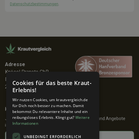
Datenschutzbestimmungen
.
Adresse
Knösel Pranoto GbR
Elmenhorststr. 7
Cookies für das beste Kraut-
22767 Hamburg
Erlebnis!
Wir nutzen Cookies, um krautvergleich.de
für Dich noch besser zu machen. Damit
Keine Angebote verpassen!
bekommst Du relevantere Inhalte und ein
reibungsloses Erlebnis. Klingt gut?
Weitere
Jetzt anmelden und 24h früher über Aktionen und Angebote
Informationen
informiert werden!
UNBEDINGT ERFORDERLICH