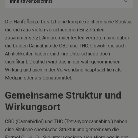
Inhaltsverzeichnis
Gemeinsame Struktur und Wirkungsort
CBD: Hauptsächlich in der Medizin
THC: Hauptsächlich als Genussmittel
Vorteile auch in Kombination
Rechtliche Lage in Deutschland
Vermarktung beider Wirkstoffe
Zusammenfassung
Die Hanfpflanze besitzt eine komplexe chemische Struktur,
die sich aus vielen verschiedenen Einzelteilen
zusammensetzt. Am prominentesten vertreten sind dabei
die beiden Cannabinoide CBD und THC. Obwohl sie auch
Ähnlichkeiten haben, sind ihre Unterschiede doch
signifikant. Deutlich wird das in der wahrgenommenen
Wirkung und auch in der Verwendung hauptsächlich als
Medizin oder als Genussmittel.
Gemeinsame Struktur und
Wirkungsort
CBD (Cannabidiol) und THC (Tetrahydrocannabinol) haben
eine ähnliche chemische Struktur und gemeinsam die
Formel C₂₁H₃₀O₂. Sie unterscheiden sich allerdings in der