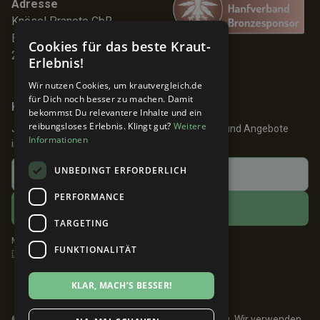
Adresse
Knösel Pranoto GbR
Elmenhorststr. 7
Cookies für das beste Kraut-
22767 Hamburg
Erlebnis!
Wir nutzen Cookies, um krautvergleich.de
für Dich noch besser zu machen. Damit
Keine Angebote verpassen!
bekommst Du relevantere Inhalte und ein
reibungsloses Erlebnis. Klingt gut?
Weitere
Jetzt anmelden und 24h früher über Aktionen und Angebote
Informationen
informiert werden!
UNBEDINGT ERFORDERLICH
PERFORMANCE
TARGETING
Mit dem Klick auf ABONNIEREN akzeptiere ich die
FUNKTIONALITÄT
Datenschutzbestimmungen
.
KLAR, MACH’S BESSER!
© 2026 Krautvergleich. Made with 💚 in Hamburg. Wir verwenden